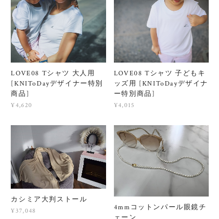
LOVE08 Tシャツ 大人用
LOVE08 Tシャツ 子どもキ
[KNIToDayデザイナー特別
ッズ用 [KNIToDayデザイナ
商品]
ー特別商品]
¥4,620
¥4,015
カシミア大判ストール
4mmコットンパール眼鏡チ
¥37,048
ェーン