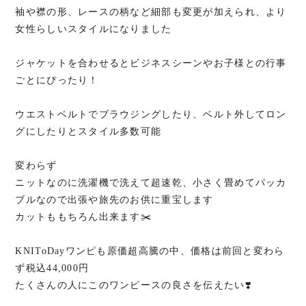
袖や襟の形、レースの柄など細部も変更が加えられ、より
女性らしいスタイルになりました
ジャケットを合わせるとビジネスシーンやお子様との行事
ごとにぴったり！
ウエストベルトでブラウジングしたり、ベルト外してロン
グにしたりとスタイル多数可能
変わらず
ニットなのに洗濯機で洗えて超速乾、小さく畳めてパッカ
ブルなので出張や旅先のお供に重宝します
カットももちろん出来ます✂️
KNIToDayワンピも原価超高騰の中、価格は前回と変わら
ず税込44,000円
たくさんの人にこのワンピースの良さを伝えたい❣️